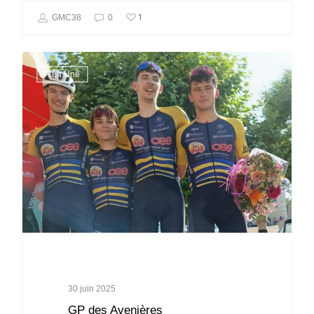
1
GMC38
0
A La Une
30 juin 2025
GP des Avenières