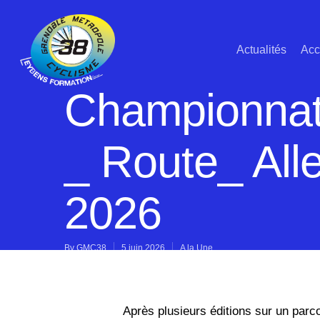
Actualités
Acc
Championnat 
_ Route_ All
2026
By
GMC38
5 juin 2026
A la Une
Après plusieurs éditions sur un parc