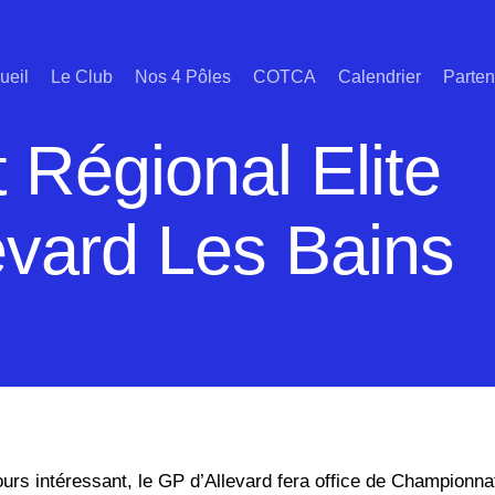
ueil
Le Club
Nos 4 Pôles
COTCA
Calendrier
Parten
Régional Elite
evard Les Bains
ours intéressant, le GP d’Allevard fera office de Championna