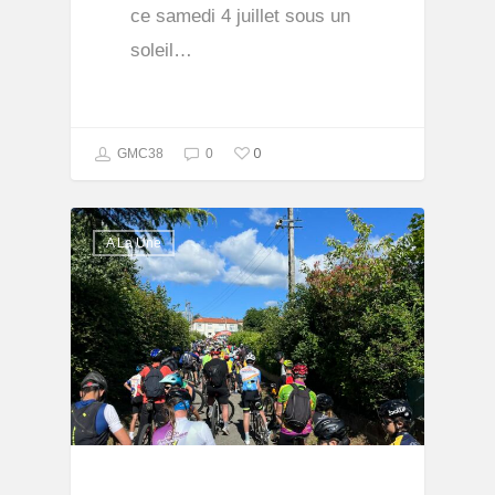
ce samedi 4 juillet sous un
soleil…
0
GMC38
0
A La Une