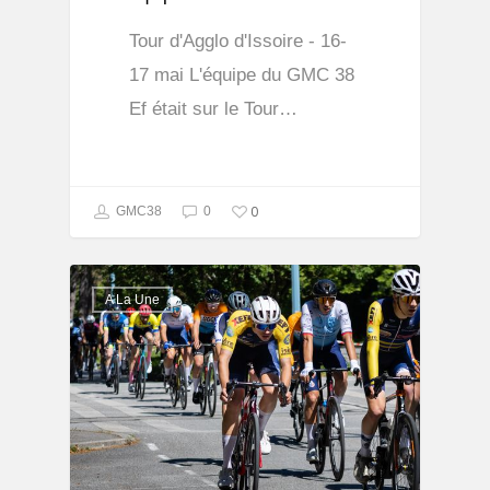
Tour d'Agglo d'Issoire - 16-
17 mai L'équipe du GMC 38
Ef était sur le Tour…
0
GMC38
0
A La Une