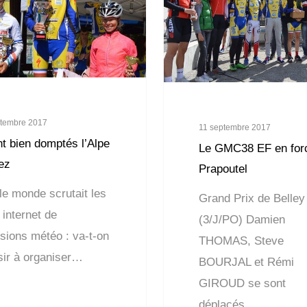
ptembre 2017
11 septembre 2017
nt bien domptés l’Alpe
Le GMC38 EF en for
ez
Prapoutel
le monde scrutait les
Grand Prix de Belley
 internet de
(3/J/PO) Damien
isions météo : va-t-on
THOMAS, Steve
sir à organiser…
BOURJAL et Rémi
GIROUD se sont
déplacés…