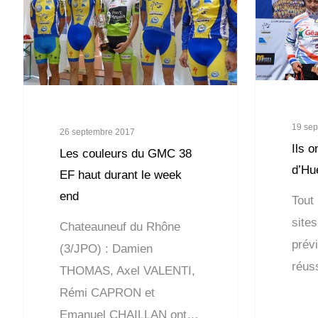
19 se
26 septembre 2017
Ils o
Les couleurs du GMC 38
d’Hu
EF haut durant le week
end
Tout 
sites
Chateauneuf du Rhône
prév
(3/JPO) : Damien
réus
THOMAS, Axel VALENTI,
Rémi CAPRON et
Emanuel CHAILLAN ont…