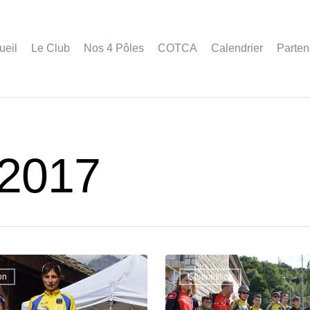
ueil
Le Club
Nos 4 Pôles
COTCA
Calendrier
Parten
 2017
on
Compétition