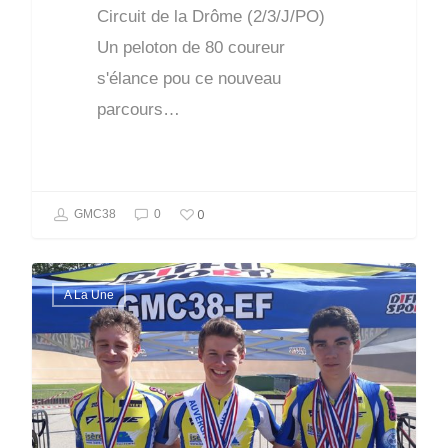
Circuit de la Drôme (2/3/J/PO)
Un peloton de 80 coureur
s'élance pou ce nouveau
parcours…
0
GMC38
0
A La Une