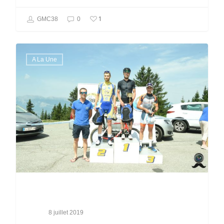
1
GMC38
0
A La Une
8 juillet 2019