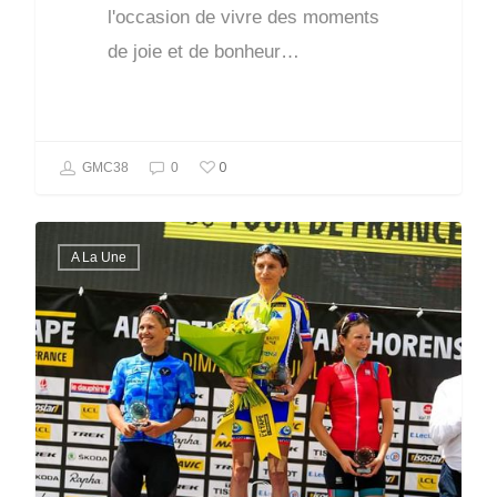
l'occasion de vivre des moments
de joie et de bonheur…
0
GMC38
0
A La Une