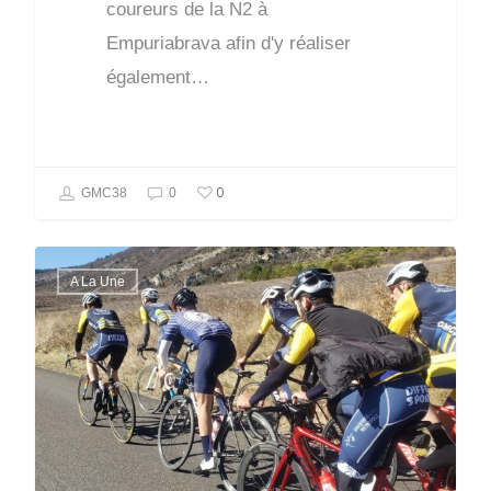
coureurs de la N2 à
Empuriabrava afin d'y réaliser
également…
0
GMC38
0
A La Une