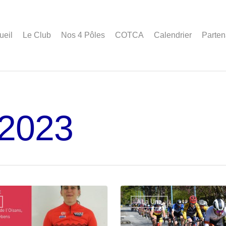
ueil
Le Club
Nos 4 Pôles
COTCA
Calendrier
Parten
 2023
A La Une