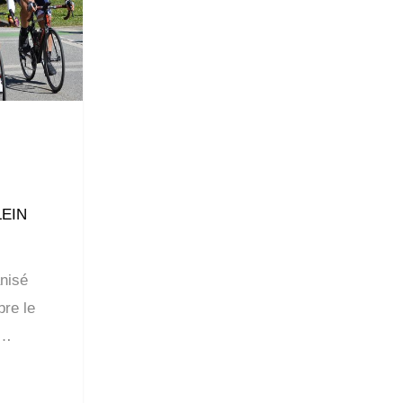
LEIN
nisé
re le
r…