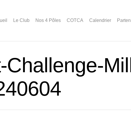
ueil
Le Club
Nos 4 Pôles
COTCA
Calendrier
Parten
Challenge-Mil
240604