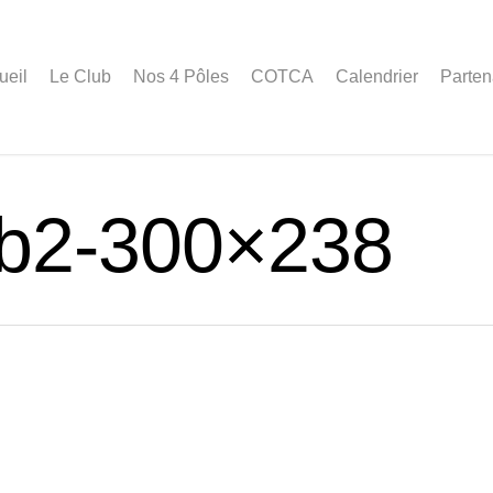
ueil
Le Club
Nos 4 Pôles
COTCA
Calendrier
Parten
b2-300×238