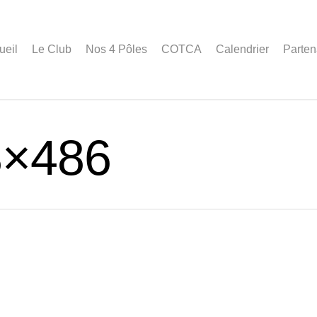
ueil
Le Club
Nos 4 Pôles
COTCA
Calendrier
Parten
8×486