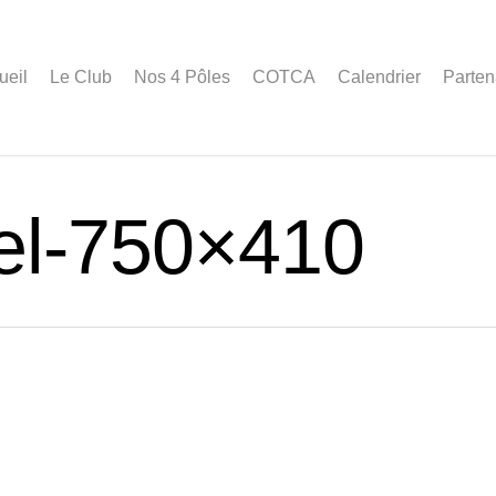
ueil
Le Club
Nos 4 Pôles
COTCA
Calendrier
Parten
tel-750×410