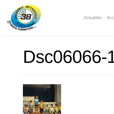
Actualités
Acc
Dsc06066-