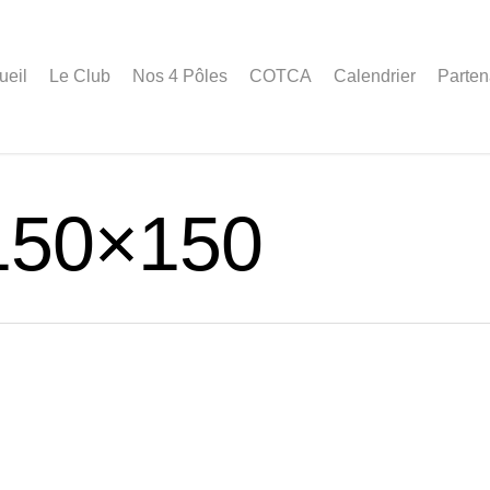
ueil
Le Club
Nos 4 Pôles
COTCA
Calendrier
Parten
150×150