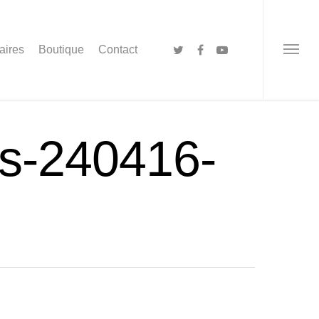
aires
Boutique
Contact
s-240416-