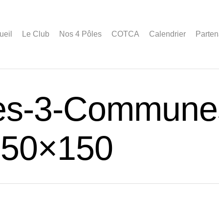
ueil
Le Club
Nos 4 Pôles
COTCA
Calendrier
Parten
es-3-Commune
150×150