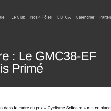
ueil
Le Club
Nos 4 Pôles
COTCA
Calendrier
Parten
ire : Le GMC38-EF
is Primé
ns dans le cadre du prix « Cyclisme Solidaire » mis en plac