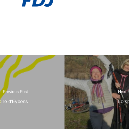
Previous Post
Next 
aire d'Eybens
Le s