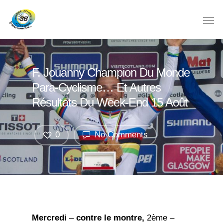
F. Jouanny Champion Du Monde
Para-Cyclisme… Et Autres
Résultats Du Week-End 15 Août
0
No Comments
Mercredi
–
contre le montre,
2ème –