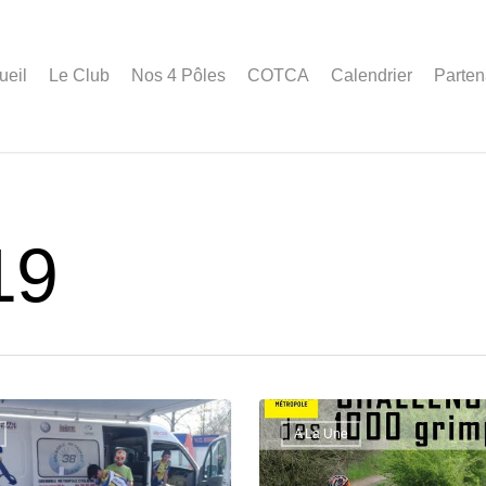
ueil
Le Club
Nos 4 Pôles
COTCA
Calendrier
Parten
19
A La Une