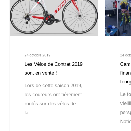
24 octobre 2019
24 oct
Les Vélos de Contrat 2019
Cam
sont en vente !
fina
four
Lors de cette saison 2019,
Le f
les coureurs ont fièrement
vieil
roulés sur des vélos de
pers
la…
Nati