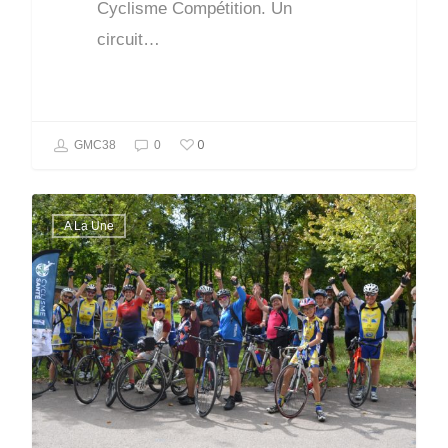
Cyclisme Compétition. Un
circuit…
0
GMC38
0
A La Une