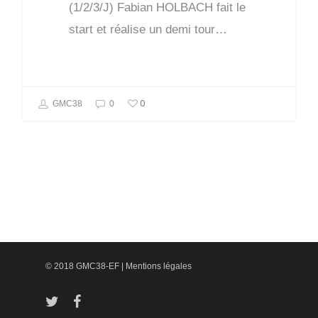
(1/2/3/J) Fabian HOLBACH fait le
start et réalise un demi tour…
0
GMC38
0
© 2018 GMC38-EF |
Mentions légales