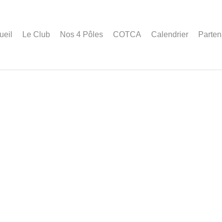
ueil
Le Club
Nos 4 Pôles
COTCA
Calendrier
Parten