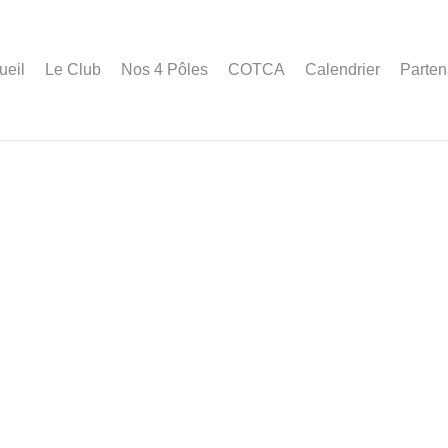
ueil
Le Club
Nos 4 Pôles
COTCA
Calendrier
Parten