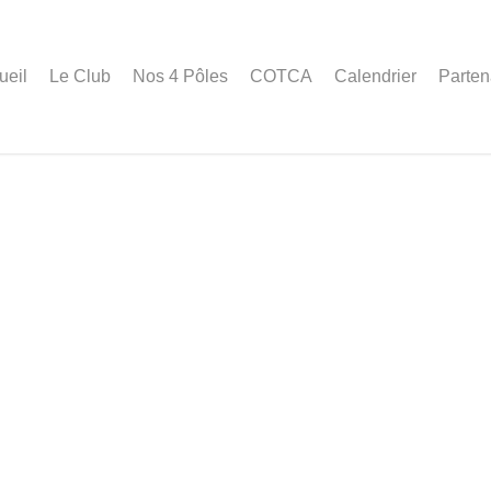
ueil
Le Club
Nos 4 Pôles
COTCA
Calendrier
Parten