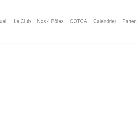
ueil
Le Club
Nos 4 Pôles
COTCA
Calendrier
Parten