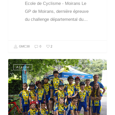
Ecole de Cyclisme - Moirans Le
GP de Moirans, dernière épreuve
du challenge départemental du…
2
GMC38
0
A La Une