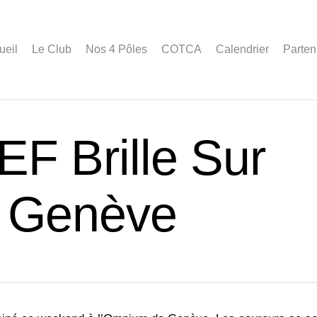
ueil
Le Club
Nos 4 Pôles
COTCA
Calendrier
Parten
F Brille Sur
e Genève