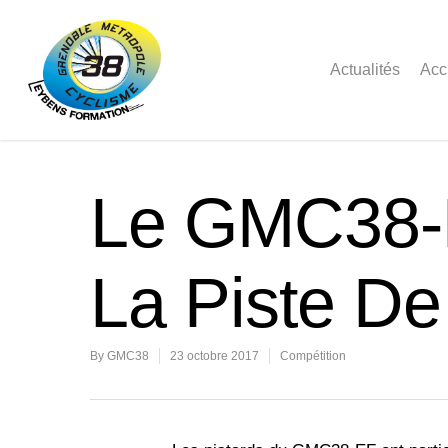
Actualités
Acc
Le GMC38-E
La Piste D
By
GMC38
23 octobre 2017
Compétition