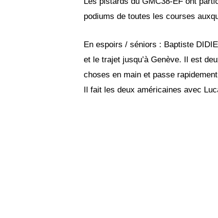
Les pistards du GMC38-EF ont partic
podiums de toutes les courses auxque
En espoirs / séniors : Baptiste DIDI
et le trajet jusqu’à Genève. Il est 
choses en main et passe rapidement à 
Il fait les deux américaines avec Luc