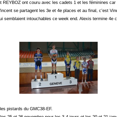
 REYBOZ ont couru avec les cadets 1 et les féminines car l
incent se partagent les 3e et 4e places et au final, c’est Vi
i semblaient intouchables ce week end. Alexis termine 4e ce q
r les pistards du GMC38-EF.
es 25 et 26 novembre pour les 3-4 jours et les 20 et 21 ja