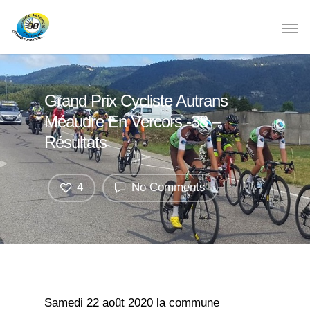
Grand Prix Cycliste Autrans
Méaudre En Vercors -38 –
Résultats
4
No Comments
Samedi 22 août 2020 la commune