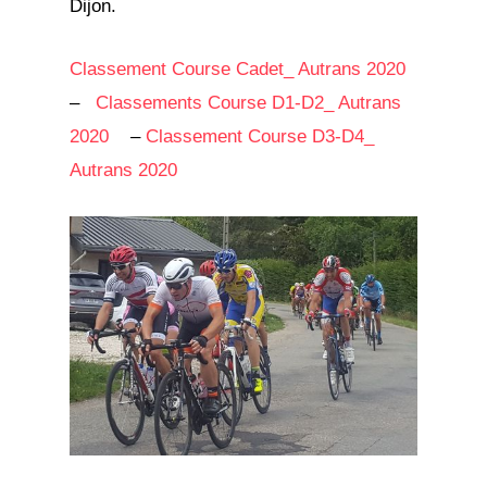
Dijon.
Classement Course Cadet_ Autrans 2020
–
Classements Course D1-D2_ Autrans
2020
–
Classement Course D3-D4_
Autrans 2020