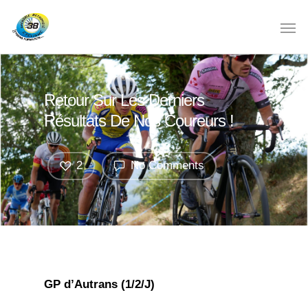
Retour Sur Les Derniers
Résultats De Nos Coureurs !
2
No Comments
GP d’Autrans (1/2/J)