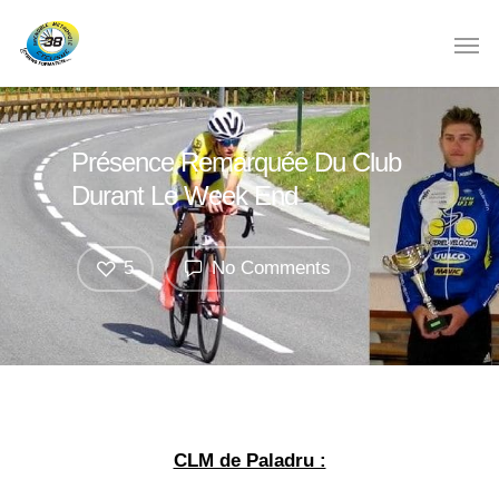
Présence Remarquée Du Club
Durant Le Week End
5
No Comments
CLM de Paladru :