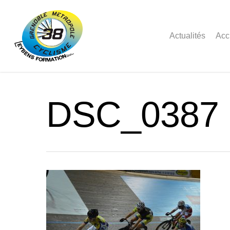
Actualités
Acc
DSC_0387