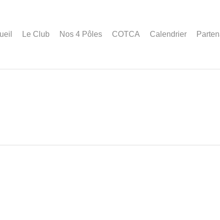
ueil
Le Club
Nos 4 Pôles
COTCA
Calendrier
Parten