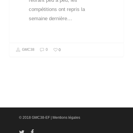
retirant peu à peu, les
compétitions ont repris la
semaine dernière…
0
GMC38
0
© 2018 GMC38-EF |
Mentions légales