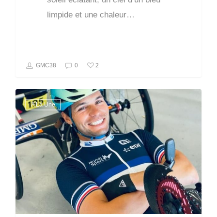
limpide et une chaleur…
2
GMC38
0
A La Une