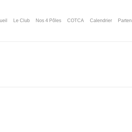
ueil
Le Club
Nos 4 Pôles
COTCA
Calendrier
Parten