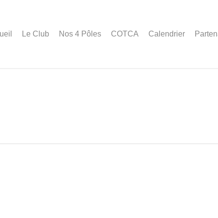
ueil
Le Club
Nos 4 Pôles
COTCA
Calendrier
Parten