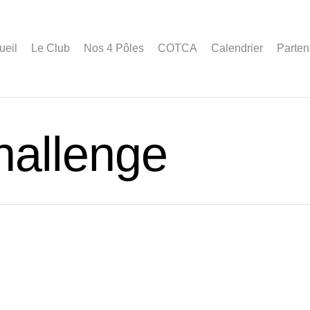
ueil
Le Club
Nos 4 Pôles
COTCA
Calendrier
Parten
allenge