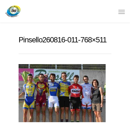
Pinsello260816-011-768×511