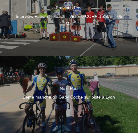
Previous Post
Interview Fabian Holbach - Victoire CORVEISSIAT - 05
Mai
Next Post
2eme manche du Gaby Coche sur piste à Lyon