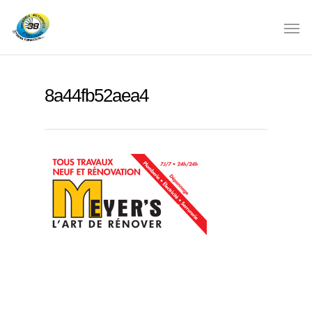
8a44fb52aea4