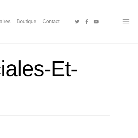
aires
Boutique
Contact
iales-Et-