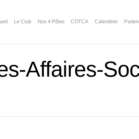
ueil
Le Club
Nos 4 Pôles
COTCA
Calendrier
Parten
es-Affaires-Soc