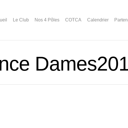
ueil
Le Club
Nos 4 Pôles
COTCA
Calendrier
Parten
ance Dames20