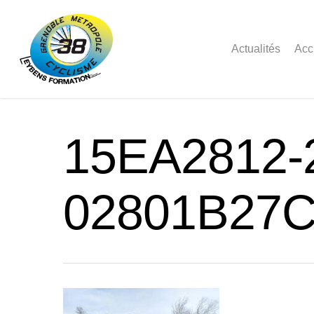
Actualités
Acc
15EA2812-
02801B27