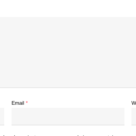
Email
*
W