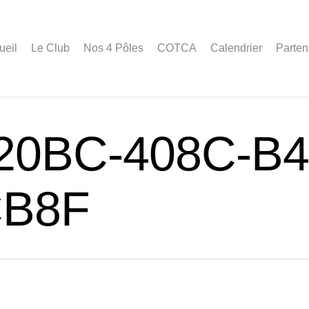
ueil
Le Club
Nos 4 Pôles
COTCA
Calendrier
Parten
20BC-408C-B4
CB8F