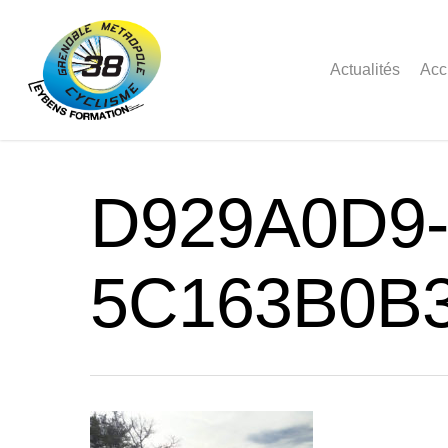
Actualités
Acc
D929A0D9-
5C163B0B