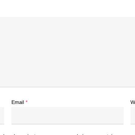
Email
*
W