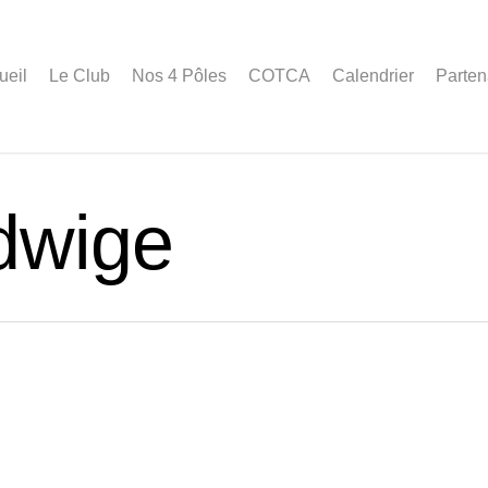
ueil
Le Club
Nos 4 Pôles
COTCA
Calendrier
Parten
dwige