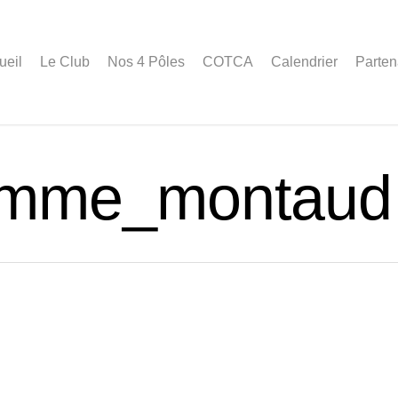
ueil
Le Club
Nos 4 Pôles
COTCA
Calendrier
Parten
omme_montaud