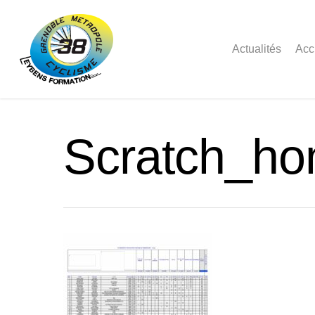
Actualités
Acc
Scratch_h