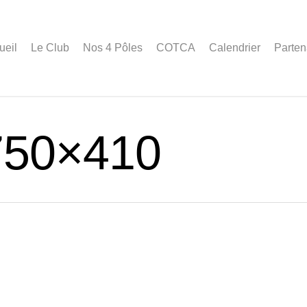
ueil
Le Club
Nos 4 Pôles
COTCA
Calendrier
Parten
750×410