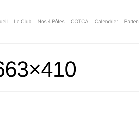
ueil
Le Club
Nos 4 Pôles
COTCA
Calendrier
Parten
663×410