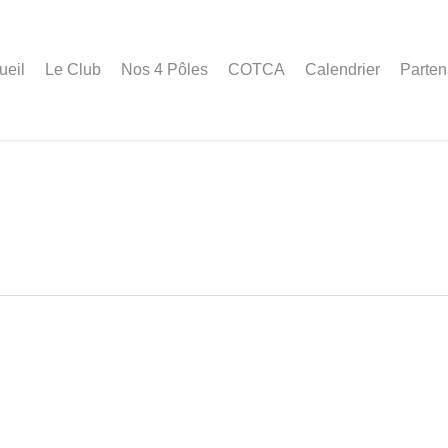
ueil
Le Club
Nos 4 Pôles
COTCA
Calendrier
Parten