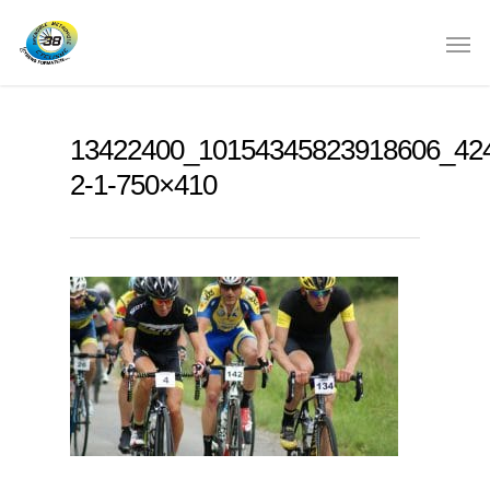
13422400_10154345823918606_42
2-1-750×410