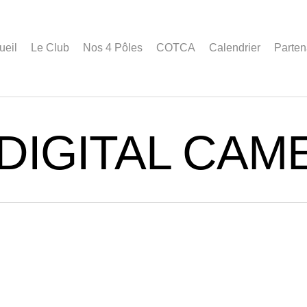
ueil
Le Club
Nos 4 Pôles
COTCA
Calendrier
Parten
DIGITAL CAM