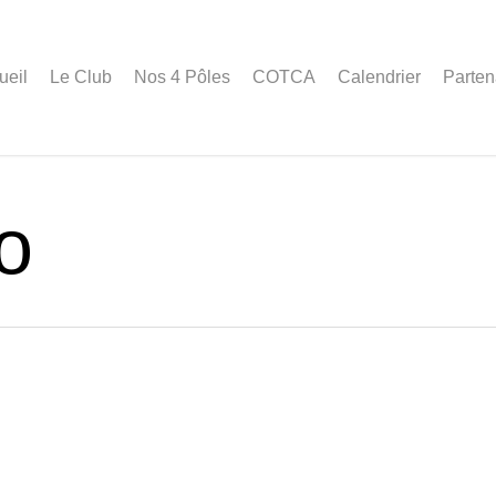
ueil
Le Club
Nos 4 Pôles
COTCA
Calendrier
Parten
o