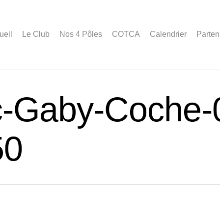
ueil
Le Club
Nos 4 Pôles
COTCA
Calendrier
Parten
-Gaby-Coche-
50