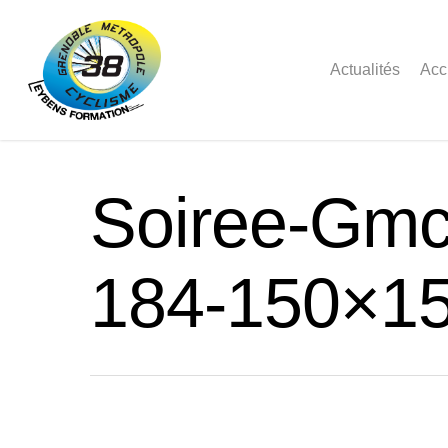
Actualités
Acc
Soiree-Gmc
184-150×1