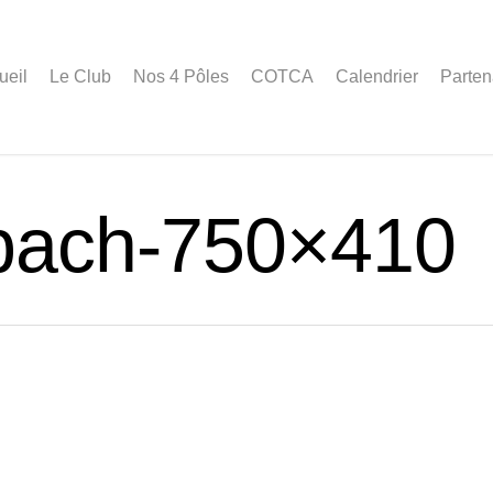
ueil
Le Club
Nos 4 Pôles
COTCA
Calendrier
Parten
bach-750×410