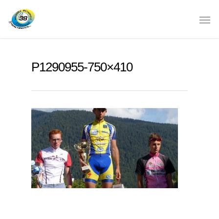
P1290955-750×410