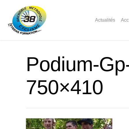
Actualités
Acc
Podium-Gp-
750×410