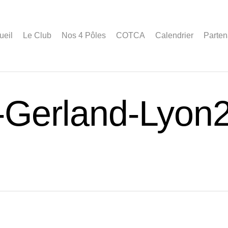
ueil
Le Club
Nos 4 Pôles
COTCA
Calendrier
Parten
Gerland-Lyon